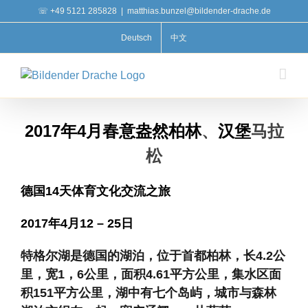
Zum
☏ +49 5121 285828
|
matthias.bunzel@bildender-drache.de
Inhalt
Deutsch
中文
springen
2017
年
4
月春意盎然柏林
、
汉堡
马拉
松
德国
14
天体育文化交流之旅
2017
年
4
月
12 – 25
日
特格尔湖是德国的湖泊，位于首都柏林，长
4.2
公
里，宽
1
，
6
公里，面积
4.61
平方公里，集水区面
积
151
平方公里，湖中有七个岛屿，城市与森林