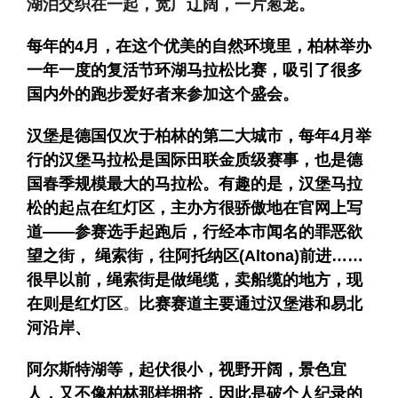
湖泊交织在一起，宽广辽阔，一片葱茏。
每年的
4
月，在这个优美的自然环境里，柏林举办
一年一度的复活节环湖马拉松比赛，吸引了很多
国内外的跑步爱好者来参加这个盛会。
汉堡是德国仅次于柏林的第二大城市，每年
4
月举
行的汉堡马拉松是国际田联金质级赛事，也是德
国春季规模最大的马拉松。有趣的是，汉堡马拉
松的起点在红灯区，主办方很骄傲地在官网上写
道——参赛选手起跑后，行经本市闻名的罪恶欲
望之街， 绳索街，往阿托纳区
(Altona)
前进……
很早以前，绳索街是做绳缆，卖船缆的地方，现
在则是红灯区
。
比赛赛道主要通过汉堡港和易北
河沿岸、
阿尔斯特湖等，起伏很小，视野开阔，景色宜
人，又不像柏林那样拥挤，因此是破个人纪录的